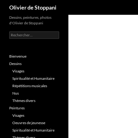
Recherche
Olivier de Stoppani
Aller
Dessins, peintures, photos
d'Olivier de Stoppani
au
contenu
Rechercher :
Bienvenue
Dessins
Visages
Spiritualité et Humanitaire
Répétitions musicales
Nus
Thèmes divers
Peintures
Visages
Oeuvres de jeunesse
Spiritualité et Humanitaire
Thèmes divers