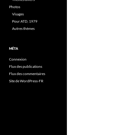
Photos
Visages
Pour ATD, 1979
Autres thèmes
MÉTA
Connexion
Flux des publications
Flux des commentaires
Site de WordPress-FR