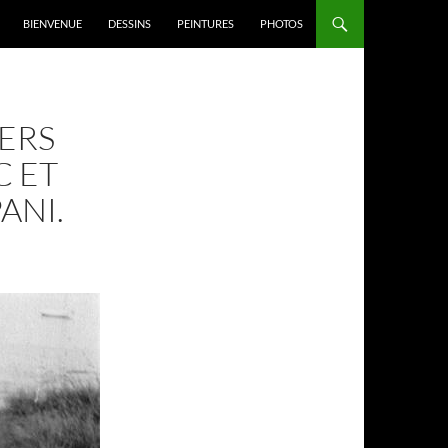
BIENVENUE
DESSINS
PEINTURES
PHOTOS
VERS
C ET
ANI.