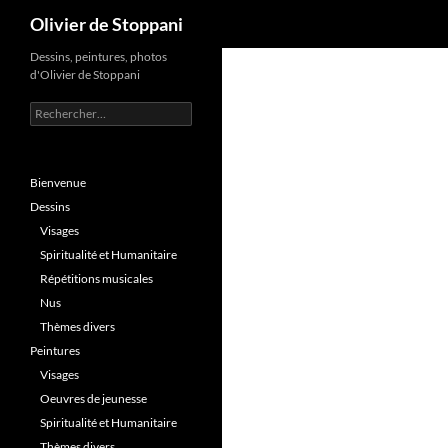
Recherche
Olivier de Stoppani
Aller
Dessins, peintures, photos
d'Olivier de Stoppani
au
contenu
Rechercher :
Bienvenue
Dessins
Visages
Spiritualité et Humanitaire
Répétitions musicales
Nus
Thèmes divers
Peintures
Visages
Oeuvres de jeunesse
Spiritualité et Humanitaire
Thèmes divers