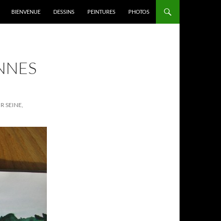
BIENVENUE
DESSINS
PEINTURES
PHOTOS
ENNES
R SEINE,