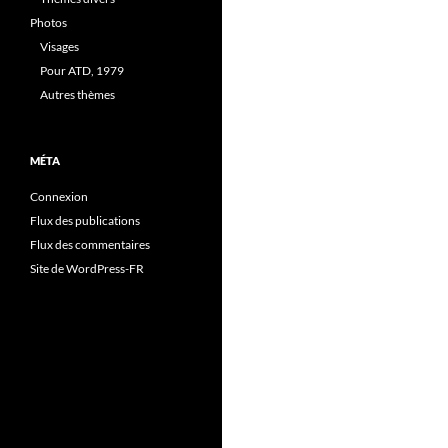
Photos
Visages
Pour ATD, 1979
Autres thèmes
MÉTA
Connexion
Flux des publications
Flux des commentaires
Site de WordPress-FR